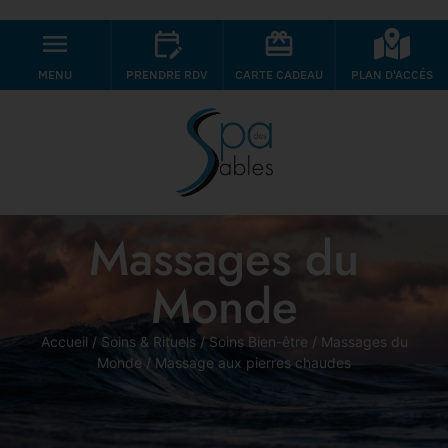
MENU
PRENDRE RDV
CARTE CADEAU
PLAN D'ACCÉS
Massages du
Monde
Accueil
/
Soins & Rituels
/
Soins Bien-être
/
Massages du
Monde
/ Massage aux pierres chaudes