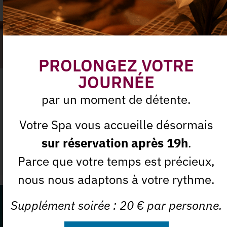
PROLONGEZ VOTRE
JOURNÉE
Massage Sparte
par un moment de détente.
Votre Spa vous accueille désormais
En savoir plus
sur réservation après 19h
.
Massages du Monde
Parce que votre temps est précieux,
nous nous adaptons à votre rythme.
Supplément soirée : 20 € par personne.
Ne manquez plus nos offres