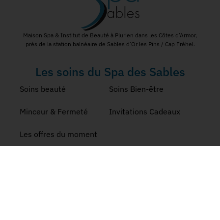
Maison Spa & Institut de Beauté à Plurien dans les Côtes d’Armor,
près de la station balnéaire de Sables d’Or les Pins / Cap Fréhel.
Les soins du Spa des Sables
Soins beauté
Soins Bien-être
Minceur & Fermeté
Invitations Cadeaux
Les offres du moment
Nos Coordonnées
Formulaire de contact
Tél: 02 96 72 07 81
4 Rue d'Armen, 22240 Plurien
Réseaux Sociaux