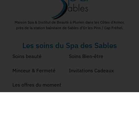
Maison Spa & Institut de Beauté à Plurien dans les Côtes d’Armor,
près de la station balnéaire de Sables d’Or les Pins / Cap Fréhel.
Les soins du Spa des Sables
Soins beauté
Soins Bien-être
Minceur & Fermeté
Invitations Cadeaux
Les offres du moment
Nos Coordonnées
Formulaire de contact
Tél: 02 96 72 07 81
4 Rue d'Armen, 22240 Plurien
Réseaux Sociaux