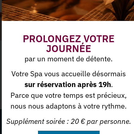
PROLONGEZ VOTRE
JOURNÉE
Massage Sparte
par un moment de détente.
Votre Spa vous accueille désormais
En savoir plus
sur réservation après 19h
.
Massages du Monde
Parce que votre temps est précieux,
nous nous adaptons à votre rythme.
Supplément soirée : 20 € par personne.
Ne manquez plus nos offres