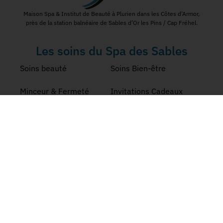
Maison Spa & Institut de Beauté à Plurien dans les Côtes d’Armor,
près de la station balnéaire de Sables d’Or les Pins / Cap Fréhel.
Les soins du Spa des Sables
Soins beauté
Soins Bien-être
Minceur & Fermeté
Invitations Cadeaux
Les offres du moment
Nos Coordonnées
Formulaire de contact
Tél: 02 96 72 07 81
4 Rue d'Armen, 22240 Plurien
Réseaux Sociaux