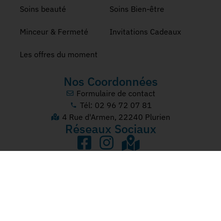
Soins beauté
Soins Bien-être
Minceur & Fermeté
Invitations Cadeaux
Les offres du moment
Nos Coordonnées
Formulaire de contact
Tél: 02 96 72 07 81
4 Rue d'Armen, 22240 Plurien
Réseaux Sociaux
© 2022 SPA DES SABLES | RÉALISATION : ARWEB.FR