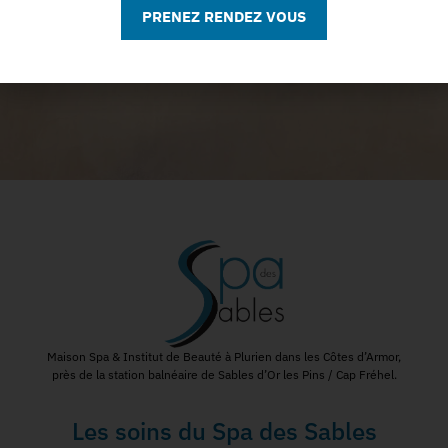
PRENEZ RENDEZ VOUS
Maison Spa & Institut de Beauté à Plurien dans les Côtes d’Armor,
près de la station balnéaire de Sables d’Or les Pins / Cap Fréhel.
Les soins du Spa des Sables