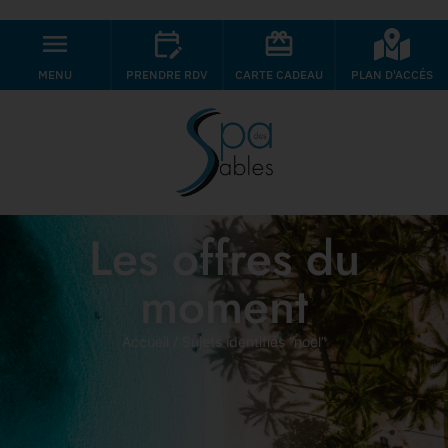
MENU
PRENDRE RDV
CARTE CADEAU
PLAN D'ACCÉS
Les offres du
moment
Accueil
/ Sujets identifiés “noel”