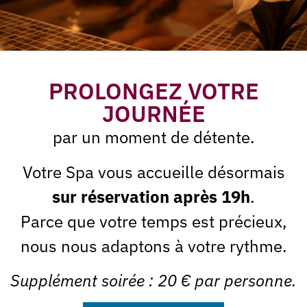
Ne manquez plus nos offres
du moment
PROLONGEZ VOTRE
Abonnez-vous à notre
JOURNÉE
par un moment de détente.
Newsletter
Votre Spa vous accueille désormais
sur réservation après 19h
.
Parce que votre temps est précieux,
J'accepte que la Spa des Sables utilise mon e-mail à des
Je m'abonne *
fins commerciales.
nous nous adaptons à votre rythme.
Supplément soirée : 20 € par personne.