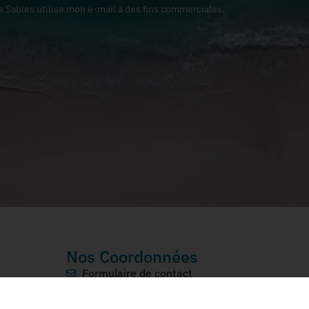
s Sables utilise mon e-mail à des fins commerciales.
Nos Coordonnées
Formulaire de contact
Tél: 02 96 72 07 81
4 Rue d'Armen, 22240 Plurien