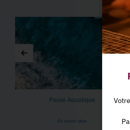
A dé
Rituel millénaire
Votr
Pa
En savoir plus