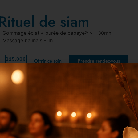
Rituel de siam
• Gommage éclat « purée de papaye® » – 30mn
• Massage balinais – 1h
115,00
€
Offrir ce soin
Prendre rendez-vous