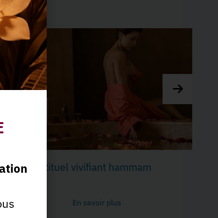
n-être
E
Rituel mer des Indes
ation
ous
En savoir plus