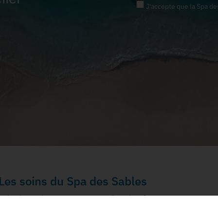
J'accepte que la Spa de
Les soins du Spa des Sables
Soins beauté
Soins Bien-être