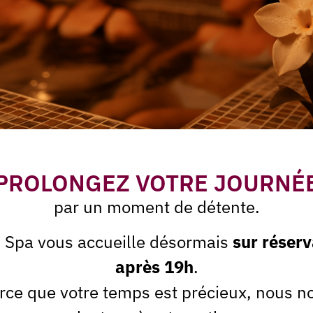
couvrir dans :
Rituels bie
PROLONGEZ VOTRE JOURNÉ
par un moment de détente.
Rituel vivifiant hammam
e Spa vous accueille désormais
sur réserv
après 19h
.
rce que votre temps est précieux, nous n
En savoir plus