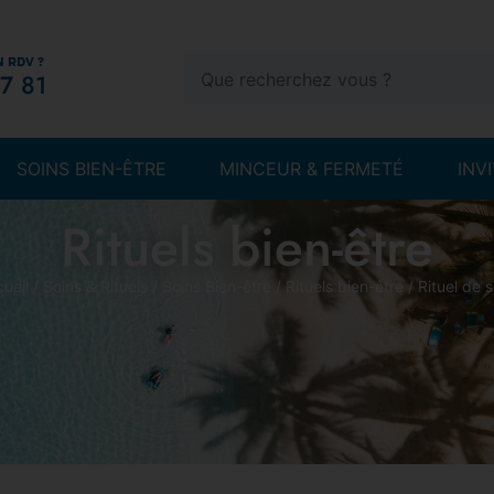
N RDV ?
7 81
SOINS BIEN-ÊTRE
MINCEUR & FERMETÉ
INV
Rituels bien-être
ueil
/
Soins & Rituels
/
Soins Bien-être
/
Rituels bien-être
/ Rituel de 