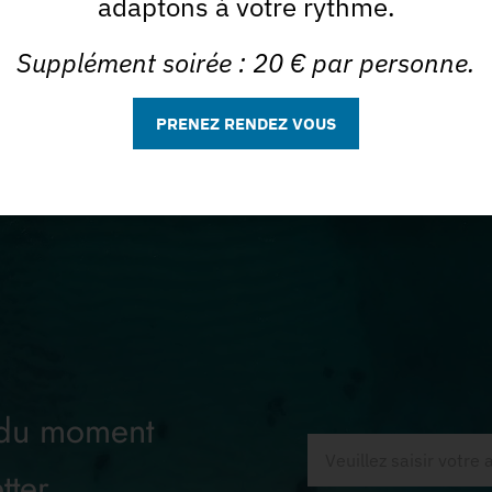
adaptons à votre rythme.
Rituels bien-être
Supplément soirée : 20 € par personne.
PRENEZ RENDEZ VOUS
 du moment
tter