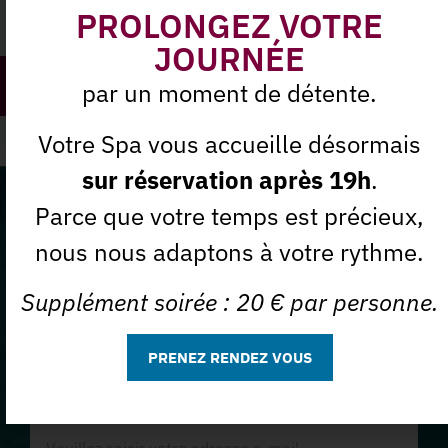
PROLONGEZ VOTRE
En savoir plus
JOURNÉE
soins fondamental de la
par un moment de détente.
mer
Votre Spa vous accueille désormais
sur réservation après 19h
.
Ne manquez plus nos offres
Parce que votre temps est précieux,
nous nous adaptons à votre rythme.
du moment
Supplément soirée : 20 € par personne.
Abonnez-vous à notre
PRENEZ RENDEZ VOUS
Newsletter