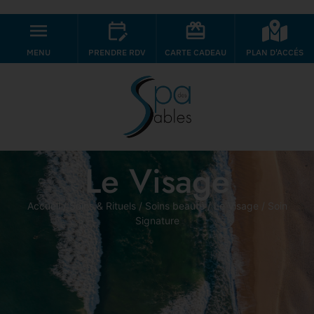
MENU
PRENDRE RDV
CARTE CADEAU
PLAN D'ACCÉS
Le Visage
Accueil
/
Soins & Rituels
/
Soins beauté
/
Le Visage
/ Soin
Signature