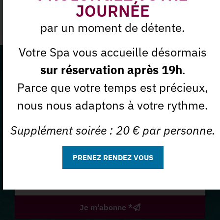
JOURNÉE
Le Visage
par un moment de détente.
Votre Spa vous accueille désormais
Ne manquez plus nos offres
sur réservation après 19h
.
Parce que votre temps est précieux,
du moment
nous nous adaptons à votre rythme.
Abonnez-vous à notre
Supplément soirée : 20 € par personne.
Newsletter
PRENEZ RENDEZ VOUS
J'accepte que la Spa des Sables utilise mon e-mail à des
Je m'abonne *
fins commerciales.