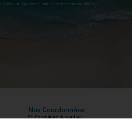
s Sables utilise mon e-mail à des fins commerciales.
Nos Coordonnées
Formulaire de contact
Tél: 02 96 72 07 81
4 Rue d'Armen, 22240 Plurien