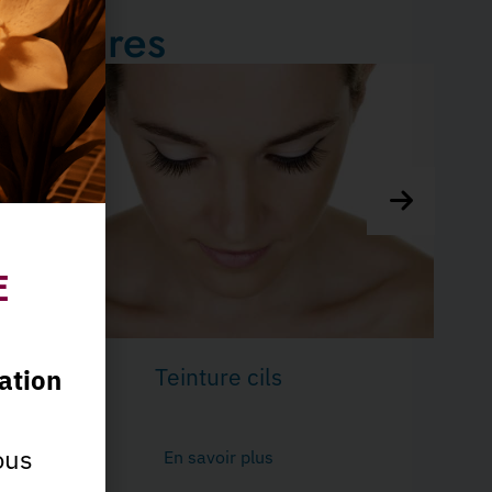
teintures
E
Permanente rehausse cils avec
ation
teinture cils 1h - 75€ - Combinal
ous
En savoir plus