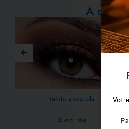
A décou
Décoloration bras
Votr
Pa
En savoir plus