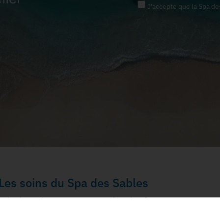
J'accepte que la Spa de
Les soins du Spa des Sables
Soins beauté
Soins Bien-être