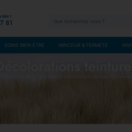
N RDV ?
7 81
SOINS BIEN-ÊTRE
MINCEUR & FERMETÉ
INV
Décolorations teinture
/
Soins & Rituels
/
Soins beauté
/
Décolorations teintures
/ Décolorati