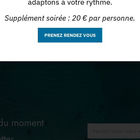
adaptons à votre rythme.
Décolorations teintures
Supplément soirée : 20 € par personne.
PRENEZ RENDEZ VOUS
 du moment
tter