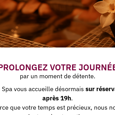
vrir dans :
Décolorations 
PROLONGEZ VOTRE JOURNÉ
par un moment de détente.
Teinture cils
e Spa vous accueille désormais
sur réserv
après 19h
.
rce que votre temps est précieux, nous n
En savoir plus