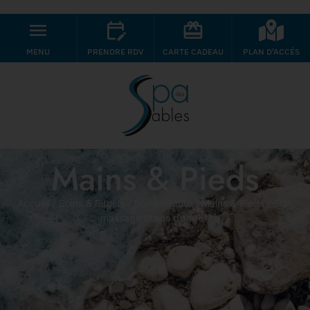
MENU
PRENDRE RDV
CARTE CADEAU
PLAN D'ACCÉS
Mains & Pieds
Accueil
/
Soins & Rituels
/
Soins beauté
/
Mains & Pieds
/ Soin
massage mains d’ange®