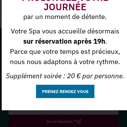
JOURNÉE
Mains & Pieds
par un moment de détente.
Votre Spa vous accueille désormais
sur réservation après 19h
.
Ne manquez plus nos offres
Parce que votre temps est précieux,
du moment
nous nous adaptons à votre rythme.
Abonnez-vous à notre
Supplément soirée : 20 € par personne.
Newsletter
PRENEZ RENDEZ VOUS
J'accepte que la Spa des Sables utilise mon e-mail à des
Je m'abonne *
fins commerciales.