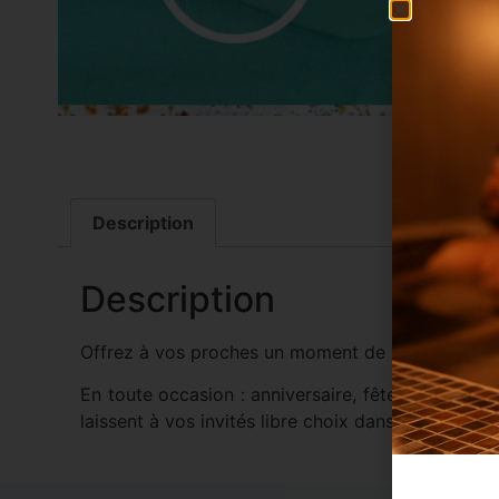
Description
Description
Offrez à vos proches un moment de bien-être et 
En toute occasion : anniversaire, fête, Noël, fête
laissent à vos invités libre choix dans le menu de