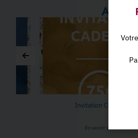
A déco
Votr
Pa
Invitation Cadeau
En savoir plus