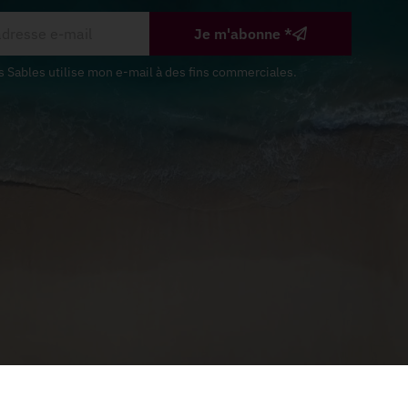
Je m'abonne *
s Sables utilise mon e-mail à des fins commerciales.