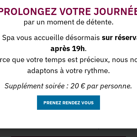
uvrir dans :
Invitations 
PROLONGEZ VOTRE JOURNÉ
par un moment de détente.
e Spa vous accueille désormais
sur réserv
après 19h
.
rce que votre temps est précieux, nous n
adaptons à votre rythme.
Supplément soirée : 20 € par personne.
PRENEZ RENDEZ VOUS
Invitation Cadeau
En savoir plus