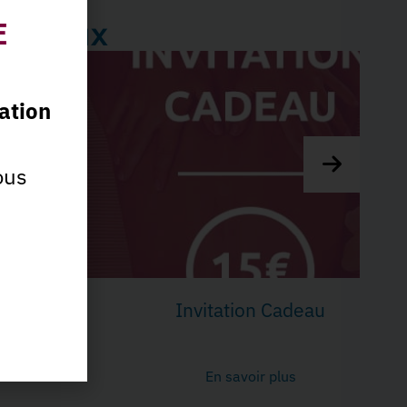
Cadeaux
E
ation
ous
Invitation Cadeau
En savoir plus