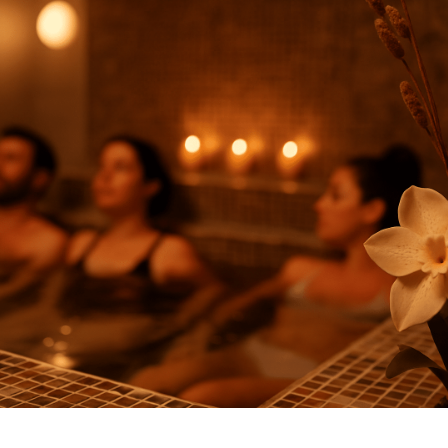
50,00
€
Offrir ce soin
Prendre rendez-vous
de détente au spa des sables.
 des mères, fête des pères, Saint Valentin, départ en retra
s soins en fonction du budget offert.