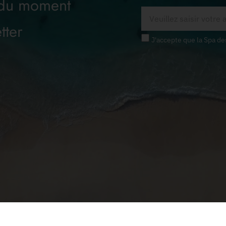
 du moment
tter
J'accepte que la Spa de