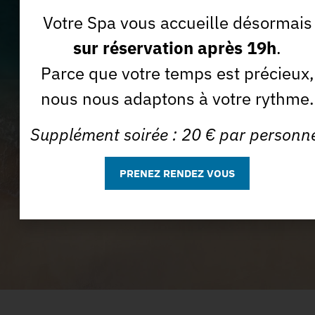
Votre Spa vous accueille désormais
J'accepte que la Spa des Sables utilise mon e-mail à des
Je m'abonne *
sur réservation après 19h
.
fins commerciales.
Parce que votre temps est précieux,
nous nous adaptons à votre rythme.
Supplément soirée : 20 € par personn
PRENEZ RENDEZ VOUS