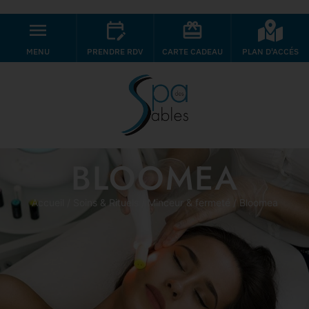
MENU
PRENDRE RDV
CARTE CADEAU
PLAN D'ACCÉS
BLOOMEA
Accueil
/
Soins & Rituels
/
Minceur & fermeté
/ Bloomea