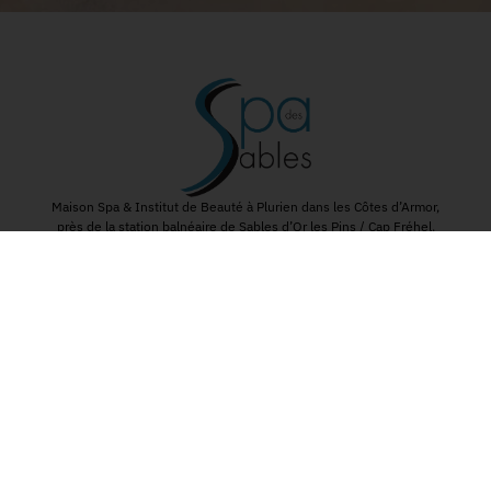
Maison Spa & Institut de Beauté à Plurien dans les Côtes d’Armor,
près de la station balnéaire de Sables d’Or les Pins / Cap Fréhel.
Les soins du Spa des Sables
Soins beauté
Soins Bien-être
Minceur & Fermeté
Invitations Cadeaux
Les offres du moment
Nos Coordonnées