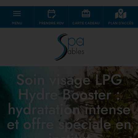
MENU
PRENDRE RDV
CARTE CADEAU
PLAN D'ACCÉS
Soin visage LPG
Hydre Booster :
hydratation intense
et offre spéciale en