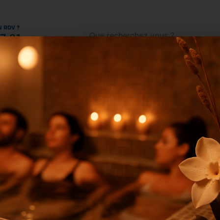
N RDV ?
7 81
SOINS BIEN-ÊTRE
MINCEUR & FERMETÉ
INV
 du moment