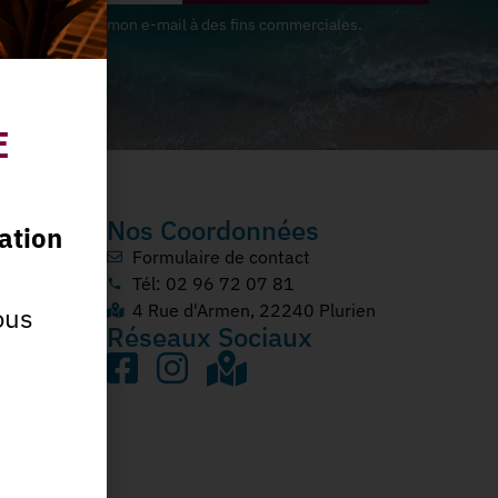
s Sables utilise mon e-mail à des fins commerciales.
E
Nos Coordonnées
ation
Formulaire de contact
Tél: 02 96 72 07 81
4 Rue d'Armen, 22240 Plurien
ous
Réseaux Sociaux