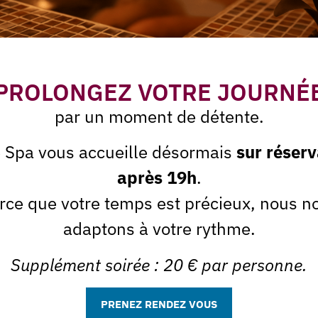
tter
J'accepte que la Spa de
PROLONGEZ VOTRE JOURNÉ
par un moment de détente.
Les soins du Spa des Sables
e Spa vous accueille désormais
sur réserv
Soins beauté
Soins Bien-être
après 19h
.
rce que votre temps est précieux, nous n
Minceur & Fermeté
Invitations Cadeaux
adaptons à votre rythme.
Les offres du moment
Supplément soirée : 20 € par personne.
PRENEZ RENDEZ VOUS