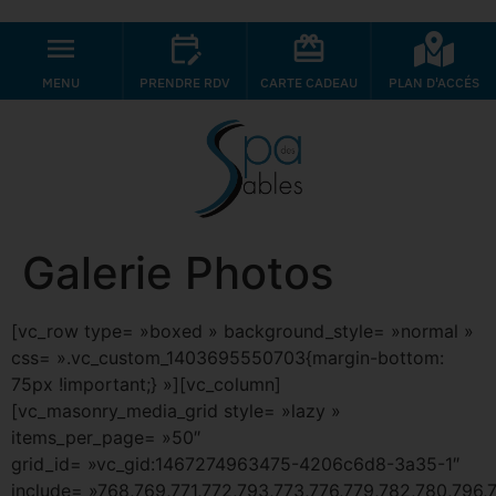
MENU
PRENDRE RDV
CARTE CADEAU
PLAN D'ACCÉS
Galerie Photos
[vc_row type= »boxed » background_style= »normal »
css= ».vc_custom_1403695550703{margin-bottom:
75px !important;} »][vc_column]
[vc_masonry_media_grid style= »lazy »
items_per_page= »50″
grid_id= »vc_gid:1467274963475-4206c6d8-3a35-1″
include= »768,769,771,772,793,773,776,779,782,780,796,