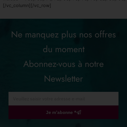
[/vc_column][/vc_row]
Ne manquez plus nos offres
du moment
Abonnez-vous à notre
Newsletter
J'accepte que la Spa des Sables utilise mon e-mail à des
Je m'abonne *
fins commerciales.