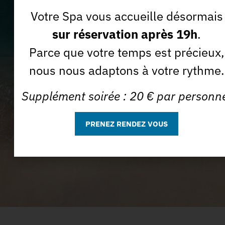
Votre Spa vous accueille désormais
J'accepte que la Spa des Sables utilise mon e-mail à des
Je m'abonne *
sur réservation après 19h
.
fins commerciales.
Parce que votre temps est précieux,
nous nous adaptons à votre rythme.
Supplément soirée : 20 € par personn
PRENEZ RENDEZ VOUS