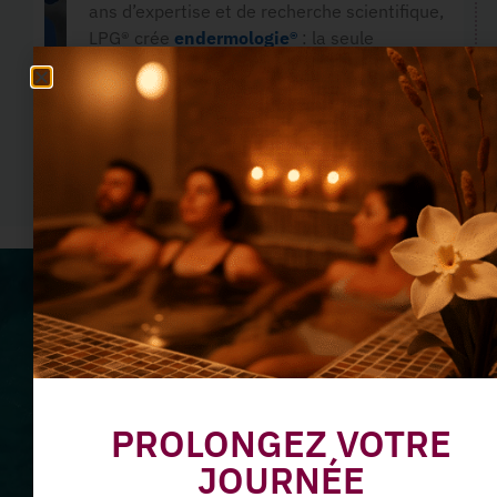
ans d’expertise et de recherche scientifique,
LPG® crée
endermologie®
: la seule
technique non-invasive de stimulation
En savoir plus
Ne manquez plus nos offres
du moment
Abonnez-vous à notre
PROLONGEZ VOTRE
JOURNÉE
Newsletter