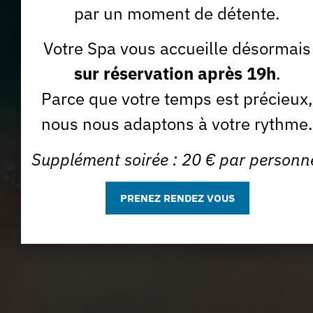
par un moment de détente.
Votre Spa vous accueille désormais
sur réservation après 19h
.
J'accepte que la Spa des Sables utilise mon e-mail à des
Je m'abonne *
fins commerciales.
Parce que votre temps est précieux,
nous nous adaptons à votre rythme.
Supplément soirée : 20 € par personn
PRENEZ RENDEZ VOUS