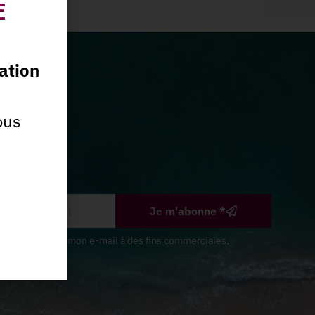
E
ation
ous
Je m'abonne *
s Sables utilise mon e-mail à des fins commerciales.