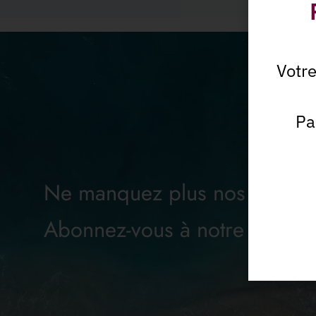
Votr
Pa
Ne manquez plus nos offres
Abonnez-vous à notre Newsle