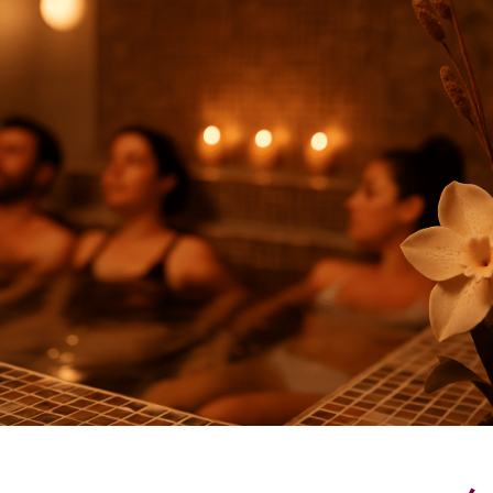
n Durable & Permanente
! Découvrez la
Lumière Pulsée
pour une
épilation durable et
 le temps ! Dernière génération avec traitement en rafale et
 pour une épilation
en douceur
… cure de 5 à 8 séances répart
 Notre appareil