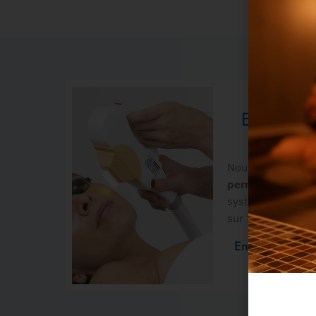
Epilatio
Nouveauté 2020 
permanente
dans
système de froid
sur 12 à 18 mois.
En savoir plus