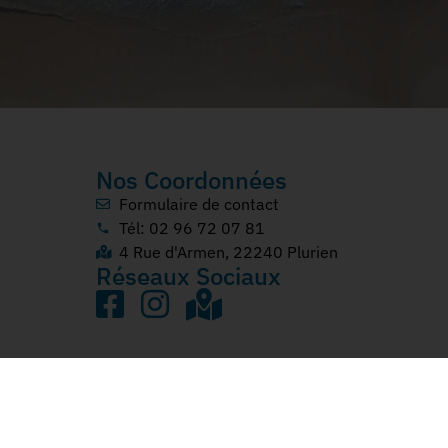
Nos Coordonnées
Formulaire de contact
Tél: 02 96 72 07 81
4 Rue d'Armen, 22240 Plurien
Réseaux Sociaux