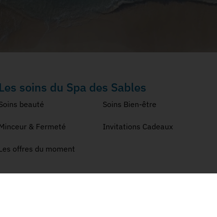
Les soins du Spa des Sables
Soins beauté
Soins Bien-être
Minceur & Fermeté
Invitations Cadeaux
Les offres du moment