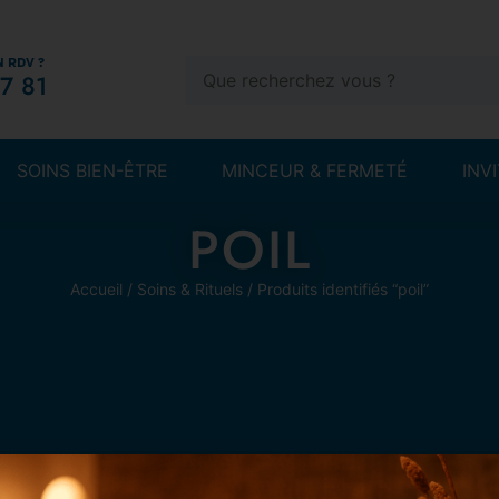
N RDV ?
7 81
SOINS BIEN-ÊTRE
MINCEUR & FERMETÉ
INV
POIL
Accueil
/
Soins & Rituels
/ Produits identifiés “poil”