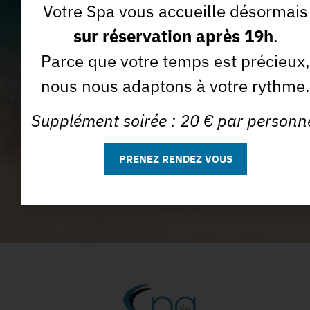
J'accepte que la Spa des Sables utilise mon e-mail à des
Votre Spa vous accueille désormais
Je m'abonne *
fins commerciales.
sur réservation après 19h
.
Parce que votre temps est précieux,
nous nous adaptons à votre rythme.
Supplément soirée : 20 € par personn
PRENEZ RENDEZ VOUS