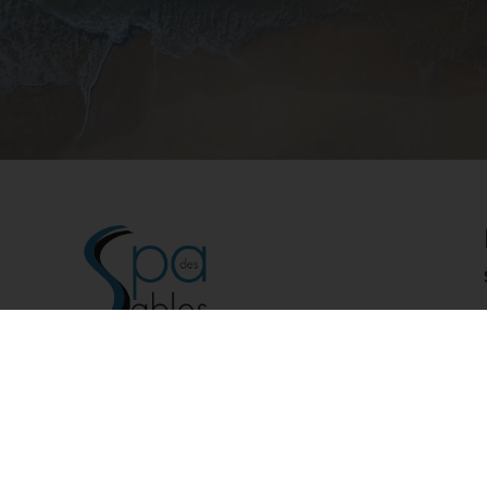
Maison Spa & Institut de Beauté à Plurien dans les
Côtes d’Armor, près de la station balnéaire de
Sables d’Or les Pins / Cap Fréhel.