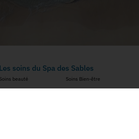
Les soins du Spa des Sables
Soins beauté
Soins Bien-être
Minceur & Fermeté
Invitations Cadeaux
Les offres du moment