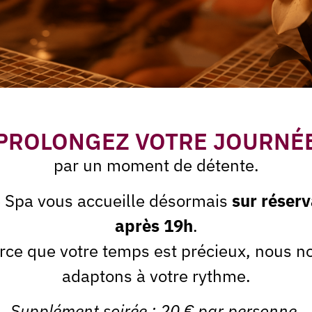
French Riviera
0
qui associe un galet chaud, rappelant la sensation d’un corps
PROLONGEZ VOTRE JOURNÉ
 une pierre gorgée de soleil, et de manœuvres fluides et
par un moment de détente.
e Spa vous accueille désormais
sur réserv
après 19h
.
rce que votre temps est précieux, nous n
adaptons à votre rythme.
Supplément soirée : 20 € par personne.