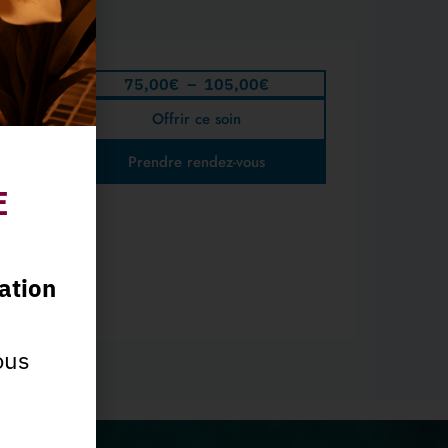
75,00
€
–
105,00
€
Offrir ce soin
Prendre rendez-vous
E
ation
ous