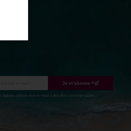
Je m'abonne *
s Sables utilise mon e-mail à des fins commerciales.