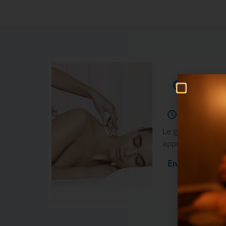
Gommage 
30mn
Le gommage marin 
apportant des mi
En savoir plus