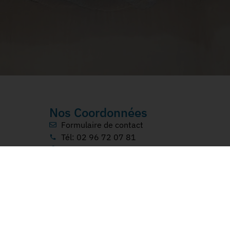
Nos Coordonnées
Formulaire de contact
Tél: 02 96 72 07 81
4 Rue d'Armen, 22240 Plurien
Réseaux Sociaux