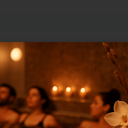
French Riviera
est un gel granité exfoliant qui exfolie la peau tout en lui
néraux et des oligo-éléments.