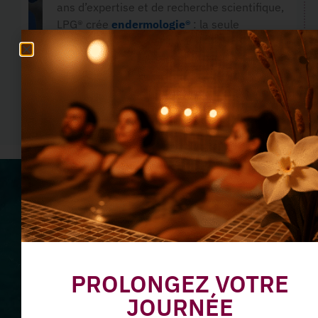
ans d’expertise et de recherche scientifique,
LPG® crée
endermologie®
: la seule
technique non-invasive de stimulation
En savoir plus
Ne manquez plus nos offres
du moment
Abonnez-vous à notre
PROLONGEZ VOTRE
JOURNÉE
Newsletter