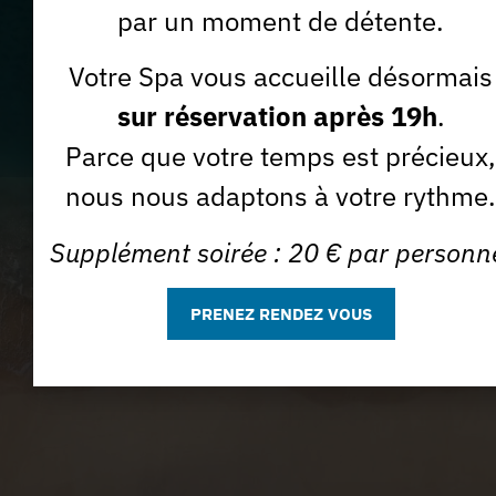
par un moment de détente.
Votre Spa vous accueille désormais
sur réservation après 19h
.
J'accepte que la Spa des Sables utilise mon e-mail à des
Je m'abonne *
fins commerciales.
Parce que votre temps est précieux,
nous nous adaptons à votre rythme.
Supplément soirée : 20 € par personn
PRENEZ RENDEZ VOUS