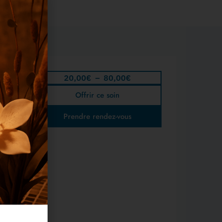
20,00
€
–
80,00
€
Offrir ce soin
Prendre rendez-vous
r