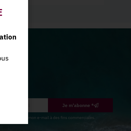
E
ation
ous
Je m'abonne *
s Sables utilise mon e-mail à des fins commerciales.