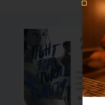
Nouveau 
40 mn
ÊTRE BIE
Intelligemment st
d’incroyables tra
scientifique, LPG
stimulation
En savoir plus