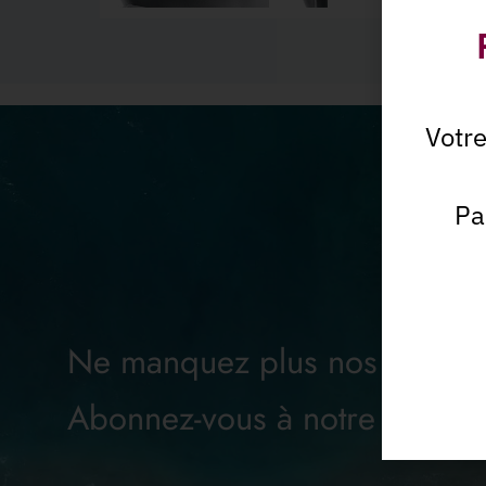
Votr
Pa
Ne manquez plus nos offres
Abonnez-vous à notre Newsle