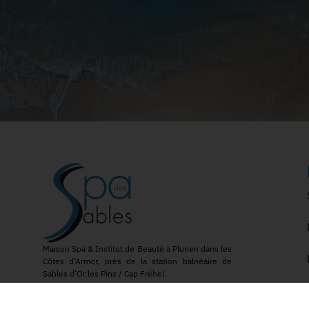
Maison Spa & Institut de Beauté à Plurien dans les
Côtes d’Armor, près de la station balnéaire de
Sables d’Or les Pins / Cap Fréhel.