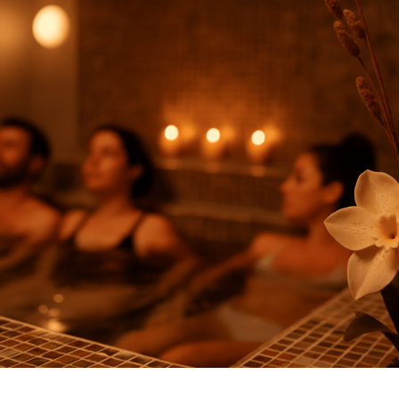
LPG Alliance – 10, 20, 30 ou
N DANS SON CORPS,C’EST ÊTRE BIEN DANS SA PEAU !
imulées, votre peau et votre silhouette sont capables d’opére
nsformations. Riche de 30 ans d’expertise et de recherche
® crée
endermologie®
: la seule technique non-invasive de