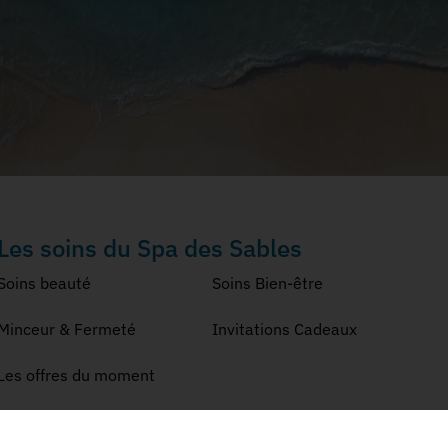
Les soins du Spa des Sables
Soins beauté
Soins Bien-être
Minceur & Fermeté
Invitations Cadeaux
Les offres du moment