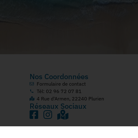
Nos Coordonnées
Formulaire de contact
Tél: 02 96 72 07 81
4 Rue d'Armen, 22240 Plurien
Réseaux Sociaux