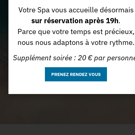
Votre Spa vous accueille désormais
J'accepte que la Spa des Sables utilise mon e-mail à des
Je m'abonne *
sur réservation après 19h
.
fins commerciales.
Parce que votre temps est précieux,
nous nous adaptons à votre rythme.
Supplément soirée : 20 € par personn
PRENEZ RENDEZ VOUS