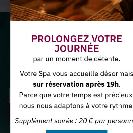
Ne manquez plus nos offres
PROLONGEZ VOTRE
du moment
JOURNÉE
Abonnez-vous à notre
par un moment de détente.
Newsletter
Votre Spa vous accueille désormai
sur réservation après 19h
.
Parce que votre temps est précieux
nous nous adaptons à votre rythme
J'accepte que la Spa des Sables utilise mon e-mail à des
Je m'abonne *
fins commerciales.
Supplément soirée : 20 € par personn