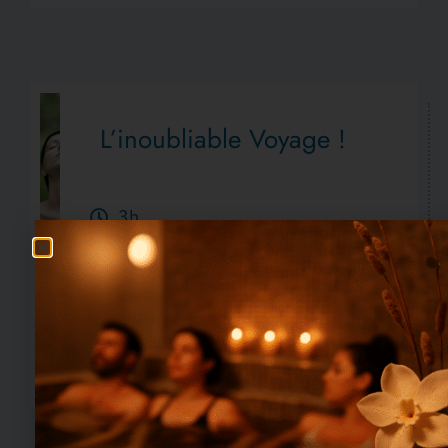
L’inoubliable Voyage !
3h
3 Heures rien que pour moi !
Thème à
choisir à la prise de rendez-vous au grès des
saisons et de vos envies, accompagné de
boissons chaudes et de douceurs sucrées.
En savoir plus